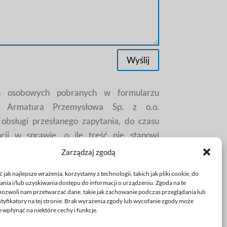
Wyślij
h osobowych pobranych w formularzu
I Armatura Przemysłowa Sp. z o.o.
obsługi przesłanego zapytania, do czasu
cji w sprawie, o ile treść nie stanowi
h roszczeń.
Więcej w Polityka Prywatności.
Zarządzaj zgodą
jak najlepsze wrażenia, korzystamy z technologii, takich jak pliki cookie, do
ia i/lub uzyskiwania dostępu do informacji o urządzeniu. Zgoda na te
pozwoli nam przetwarzać dane, takie jak zachowanie podczas przeglądania lub
ntyfikatory na tej stronie. Brak wyrażenia zgody lub wycofanie zgody może
 wpłynąć na niektóre cechy i funkcje.