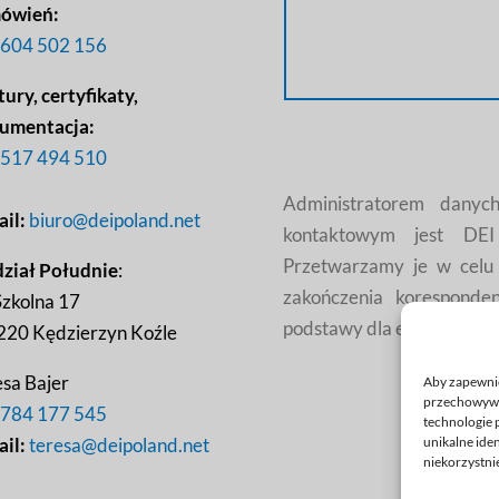
ówień:
604 502 156
ury, certyfikaty,
umentacja:
517 494 510
Administratorem danyc
ail:
biuro@deipoland.net
kontaktowym jest DE
Przetwarzamy je w celu 
ział Południe
:
zakończenia koresponden
Szkolna 17
podstawy dla ewentualnyc
220 Kędzierzyn Koźle
esa Bajer
Aby zapewnić 
przechowywan
784 177 545
technologie 
ail:
teresa@deipoland.net
unikalne ide
niekorzystnie