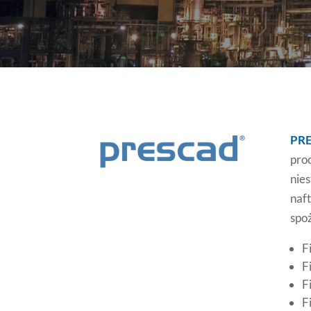
PR
pro
nie
naf
spo
F
F
F
F