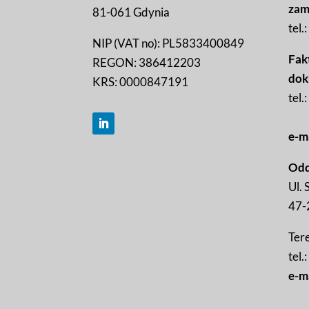
zam
81-061 Gdynia
tel.:
NIP (VAT no): PL5833400849
Fakt
REGON: 386412203
dok
KRS: 0000847191
tel.:
e-m
Odd
Ul. 
47-
Ter
tel.:
e-m