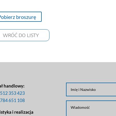
Pobierz broszurę
WRÓĆ DO LISTY
ał handlowy:
512 353 423
784 651 108
styka i realizacja