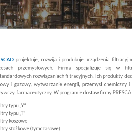
ESCAD
projektuje, rozwija i produkuje urządzenia filtracyj
cesach przemysłowych. Firma specjalizuje się w filt
standardowych rozwiązaniach filtracyjnych. Ich produkty de
towy i gazowy, wytwarzanie energii, przemysł chemiczny i 
żywczy, farmaceutyczny. W programie dostaw firmy PRESCAD
iltry typu „Y”
iltry typu „T”
iltry koszowe
iltry stożkowe (tymczasowe)