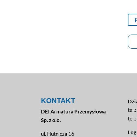
KONTAKT
Dzi
tel.:
DEI Armatura Przemysłowa
tel.:
Sp. z o.o.
Logi
ul. Hutnicza 16